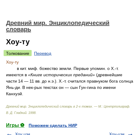
Древний мир. Энциклопедический
словарь
Хоу-ту
Толкование
Перевод
Хоу-ту
в кит. миф. божество земли. Первые упомин. о Х.-т.
имеются в
«Книге исторических преданий»
(древнейшие
части 14 — 11 вв. до н.э.). Х.-т. считался правнуком бога солнца
Янь-ди. В нек-рых текстах он — сын Гун-гина по имени
Канхуэй.
Древний мир. Энциклопедический словарь в 2-х томах. — М.: Центрполиграф
.
В. Д. Гладкий
.
1998
.
Игры ⚽
Поможем сделать НИР
Хоу цзи
Хоу-цзи