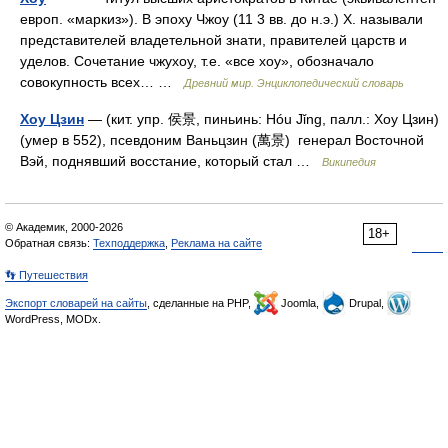
европ. «маркиз»). В эпоху Чжоу (11 3 вв. до н.э.) Х. называли
представителей владетельной знати, правителей царств и
уделов. Сочетание чжухоу, т.е. «все хоу», обозначало
совокупность всех… …
Древний мир. Энциклопедический словарь
Хоу Цзин
— (кит. упр. 侯景, пиньинь: Hóu Jǐng, палл.: Хоу Цзин)
(умер в 552), псевдоним Ваньцзин (萬景) генерал Восточной
Вэй, поднявший восстание, который стал …
Википедия
© Академик, 2000-2026
18+
Обратная связь:
Техподдержка
,
Реклама на сайте
👣 Путешествия
Экспорт словарей на сайты
, сделанные на PHP,
Joomla,
Drupal,
WordPress, MODx.