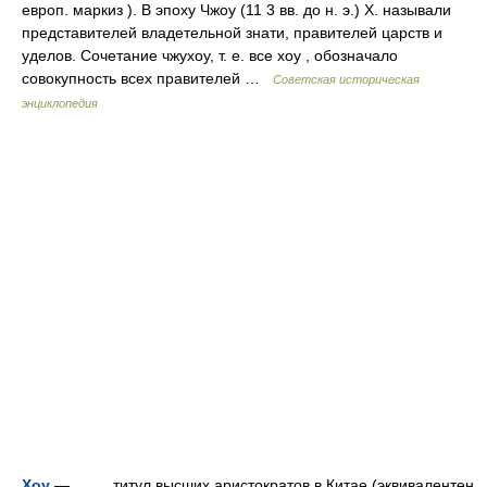
европ. маркиз ). В эпоху Чжоу (11 3 вв. до н. э.) X. называли
представителей владетельной знати, правителей царств и
уделов. Сочетание чжухоу, т. е. все хоу , обозначало
совокупность всех правителей …
Советская историческая
энциклопедия
Хоу
— титул высших аристократов в Китае (эквивалентен