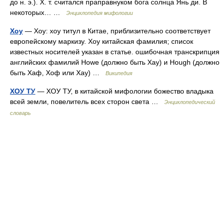
до н. э.). Х. т. считался праправнуком бога солнца Янь ди. В
некоторых… …
Энциклопедия мифологии
Хоу
— Хоу: хоу титул в Китае, приблизительно соответствует
европейскому маркизу. Хоу китайская фамилия; список
известных носителей указан в статье. ошибочная транскрипция
английских фамилий Howe (должно быть Хау) и Hough (должно
быть Хаф, Хоф или Хау) …
Википедия
ХОУ ТУ
— ХОУ ТУ, в китайской мифологии божество владыка
всей земли, повелитель всех сторон света …
Энциклопедический
словарь