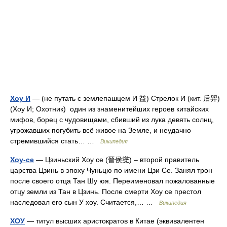
Хоу И
— (не путать с землепашцем И 益) Стрелок И (кит. 后羿)
(Хоу И; Охотник) один из знаменитейших героев китайских
мифов, борец с чудовищами, сбивший из лука девять солнц,
угрожавших погубить всё живое на Земле, и неудачно
стремившийся стать… …
Википедия
Хоу-се
— Цзиньский Хоу се (晉侯燮) – второй правитель
царства Цзинь в эпоху Чуньцю по имени Цзи Се. Занял трон
после своего отца Тан Шу юя. Переименовал пожалованные
отцу земли из Тан в Цзинь. После смерти Хоу се престол
наследовал его сын У хоу. Считается,… …
Википедия
ХОУ
— титул высших аристократов в Китае (эквивалентен